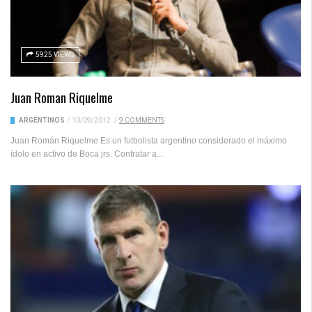
5925 VIEWS
Juan Roman Riquelme
ARGENTINOS
/
10/09/2012
/
9 COMMENTS
Juan Román Riquelme Es un futbolista argentino considerado el máximo
ídolo en activo de Boca jrs. Contratar a...