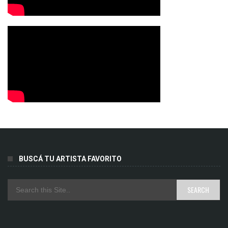
BUSCÁ TU ARTISTA FAVORITO