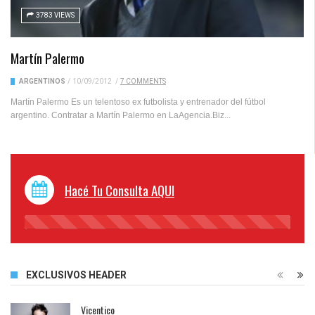
3783 VIEWS
Martín Palermo
ARGENTINOS
/
10/09/2012
/
7 COMMENTS
Martín Palermo Es un telentoso ex futbolista y entrenador del fútbol
argentino. Contratar a Martín Palermo en LaAgencia.Biz...
Hacé Tu Consulta AQUI
45%
Complete
EXCLUSIVOS HEADER
Vicentico