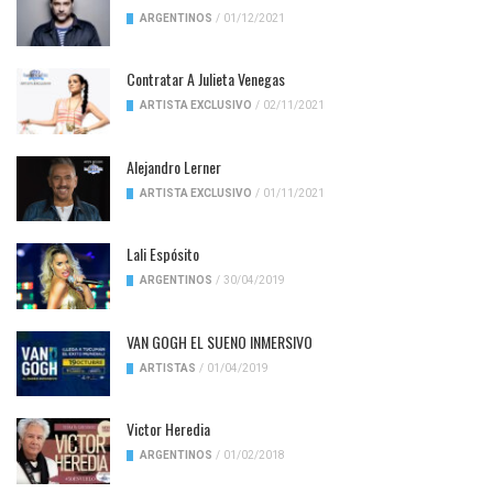
ARGENTINOS
/
01/12/2021
Contratar A Julieta Venegas
ARTISTA EXCLUSIVO
/
02/11/2021
Alejandro Lerner
ARTISTA EXCLUSIVO
/
01/11/2021
Lali Espósito
ARGENTINOS
/
30/04/2019
VAN GOGH EL SUENO INMERSIVO
ARTISTAS
/
01/04/2019
Victor Heredia
ARGENTINOS
/
01/02/2018