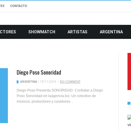
TES
CONTACTO
CTORES
SHOWMATCH
ARTISTAS
ARGENTINA
Diego Poso Sonoridad
ARGENTINA
/
19/11/2014
/
NO COMMENT
Diego Poso Presenta SONORIDAD. Contratar a Diego
Poso Sonoridad en laagencia.biz. Un colectivo de
músicos, productores y curadores...