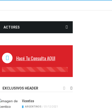
ACTORES
Hacé Tu Consulta AQUI
45%
Complete
EXCLUSIVOS HEADER
Vicentico
ARGENTINOS
/
01/12/2021