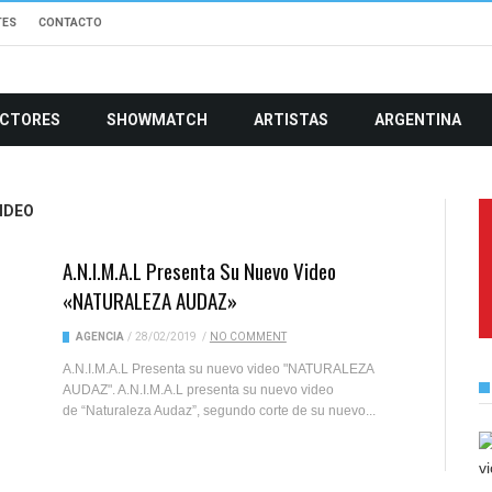
TES
CONTACTO
CTORES
SHOWMATCH
ARTISTAS
ARGENTINA
VIDEO
A.N.I.M.A.L Presenta Su Nuevo Video
«NATURALEZA AUDAZ»
AGENCIA
/
28/02/2019
/
NO COMMENT
A.N.I.M.A.L Presenta su nuevo video "NATURALEZA
AUDAZ". A.N.I.M.A.L presenta su nuevo video
de “Naturaleza Audaz”, segundo corte de su nuevo...