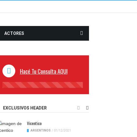
ACTORES
Hacé Tu Consulta AQUI
45%
Complete
EXCLUSIVOS HEADER
Vicentico
ARGENTINOS
/
01/12/2021