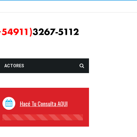
ACTORES
Hacé Tu Consulta AQUI
45%
Complete