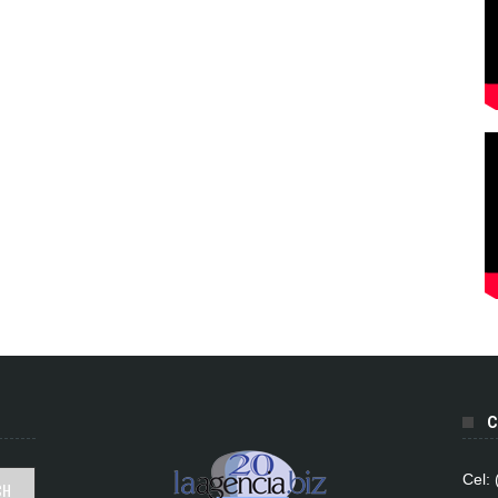
C
Cel: