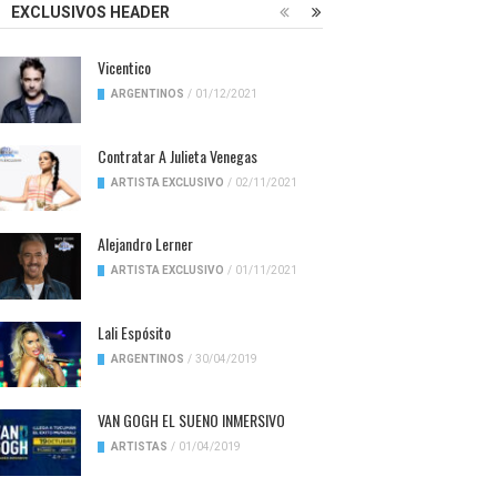
EXCLUSIVOS HEADER
Vicentico
ARGENTINOS
/
01/12/2021
Contratar A Julieta Venegas
ARTISTA EXCLUSIVO
/
02/11/2021
Alejandro Lerner
ARTISTA EXCLUSIVO
/
01/11/2021
Lali Espósito
ARGENTINOS
/
30/04/2019
VAN GOGH EL SUENO INMERSIVO
ARTISTAS
/
01/04/2019