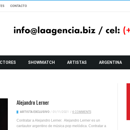
TES
CONTACTO
CTORES
SHOWMATCH
ARTISTAS
ARGENTINA
Alejandro Lerner
ARTISTA EXCLUSIVO
/
01/11/2021
/
4 COMMENTS
Contratar a Alejandro Lerner. Alejandro Lerner es un
cantautor argentino de música pop melódica. Contratar a