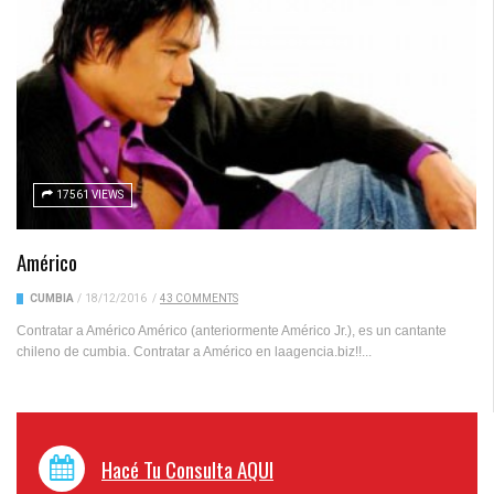
17561 VIEWS
Américo
CUMBIA
/
18/12/2016
/
43 COMMENTS
Contratar a Américo Américo (anteriormente Américo Jr.), es un cantante
chileno de cumbia. Contratar a Américo en laagencia.biz!!...
Hacé Tu Consulta AQUI