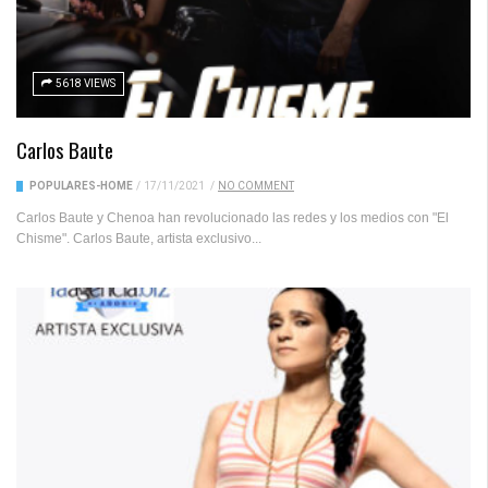
5618 VIEWS
Carlos Baute
POPULARES-HOME
/
17/11/2021
/
NO COMMENT
Carlos Baute y Chenoa han revolucionado las redes y los medios con "El
Chisme". Carlos Baute, artista exclusivo...