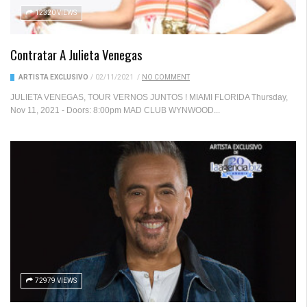
12320 VIEWS
Contratar A Julieta Venegas
ARTISTA EXCLUSIVO
/
02/11/2021
/
NO COMMENT
JULIETA VENEGAS, TOUR VERNOS JUNTOS ! MIAMI FLORIDA Thursday,
Nov 11, 2021 - Doors: 8:00pm MAD CLUB WYNWOOD...
72979 VIEWS