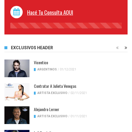
Hacé Tu Consulta AQUI
45%
Complete
EXCLUSIVOS HEADER
Vicentico
ARGENTINOS
/
01/12/2021
Contratar A Julieta Venegas
ARTISTA EXCLUSIVO
/
02/11/2021
Alejandro Lerner
ARTISTA EXCLUSIVO
/
01/11/2021