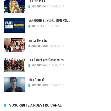
Lali Espósito
ARGENTINOS
/
30/04/2019
VAN GOGH EL SUENO INMERSIVO
ARTISTAS
/
01/04/2019
Victor Heredia
ARGENTINOS
/
01/02/2018
Los Auténticos Decadentes
ARGENTINOS
/
12/01/2017
Nico Dominí
ARGENTINOS
/
16/02/2016
SUSCRIBITE A NUESTRO CANAL