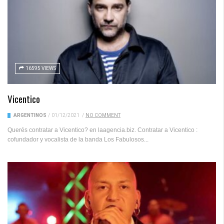
16595 VIEWS
Vicentico
ARGENTINOS
/
01/12/2021
/
NO COMMENT
Querés contratar a Vicentico? en laagencia.biz. Contratar a Vicentico :
cofundador y vocalista de la banda Los Fabulosos...