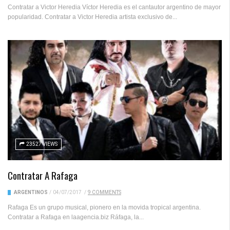
Contratar a Victor Heredia Víctor Heredia es el cantautor argentino de mayor
popularidad. Contratar a Victor Heredia artista exclusivo de...
23527 VIEWS
Contratar A Rafaga
ARGENTINOS
/
04/07/2017
/
9 COMMENTS
Rafaga Es un grupo musical, pionero en la movida tropical argentina.
Contratar a Rafaga en laagencia.biz Ráfaga, la...