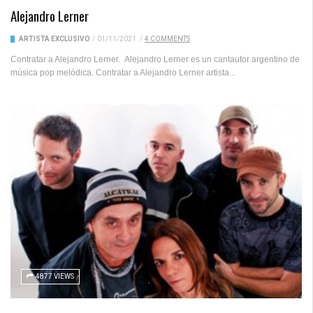
Alejandro Lerner
ARTISTA EXCLUSIVO
/
01/11/2021
/
4 COMMENTS
Contratar a Alejandro Lerner. Alejandro Lerner es un cantautor argentino de
música pop melódica. Contratar a Alejandro Lerner artista...
4877 VIEWS