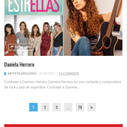
10890 VIEWS
Daniela Herrero
ARTISTA EXCLUSIVO
/
27/05/2017
/
10 COMMENTS
Contratar a Daniela Herrero Daniela Herrero es una cantante y compositora
de rock y pop de argentina. Contratar a Daniela...
1
2
3
…
76