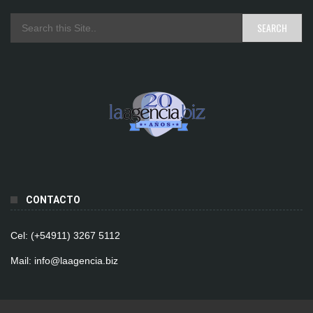
CONTACTO
Cel: (+54911) 3267 5112
Mail: info@laagencia.biz