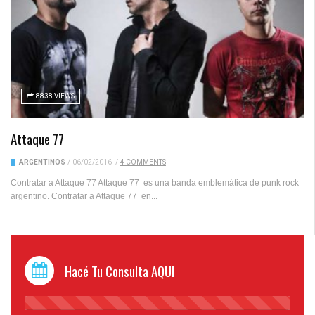
8838 VIEWS
Attaque 77
ARGENTINOS
/
06/02/2016
/
4 COMMENTS
Contratar a Attaque 77 Attaque 77 es una banda emblemática de punk rock
argentino. Contratar a Attaque 77 en...
Hacé Tu Consulta AQUI
45%