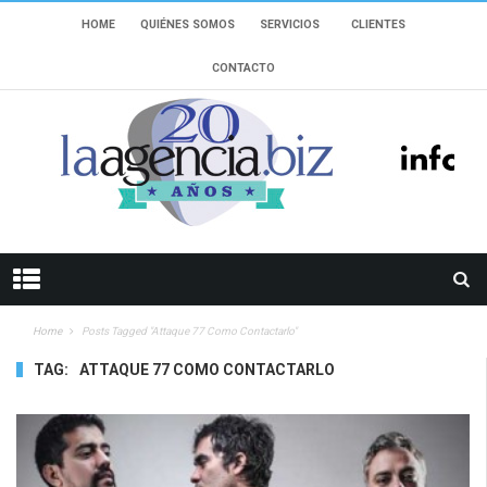
HOME
QUIÉNES SOMOS
SERVICIOS
CLIENTES
CONTACTO
Home
Posts Tagged "Attaque 77 Como Contactarlo"
TAG:
ATTAQUE 77 COMO CONTACTARLO