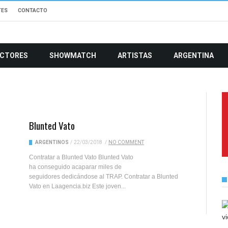
TES
CONTACTO
CTORES
SHOWMATCH
ARTISTAS
ARGENTINA
Blunted Vato
ARGENTINOS
/
22/03/2018
/
NO COMMENT
Contratar a Blunted Vato Blunted Vato
ha conseguido acaparar miles de
seguidores dedicándose al TRAP. Contratar a Blunted
Vato en Laagencia.biz Este joven...