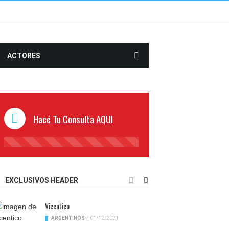
ACTORES
Hacé Tu Consulta AQUI
45%
Complete
EXCLUSIVOS HEADER
Vicentico
ARGENTINOS
/
01/12/2021