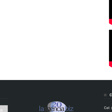
C
Cel: