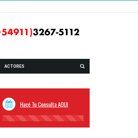
ACTORES
Hacé Tu Consulta AQUI
45%
Complete