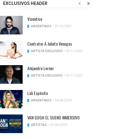
EXCLUSIVOS HEADER
Vicentico
ARGENTINOS
/
01/12/2021
Contratar A Julieta Venegas
ARTISTA EXCLUSIVO
/
02/11/2021
Alejandro Lerner
ARTISTA EXCLUSIVO
/
01/11/2021
Lali Espósito
ARGENTINOS
/
30/04/2019
VAN GOGH EL SUENO INMERSIVO
ARTISTAS
/
01/04/2019