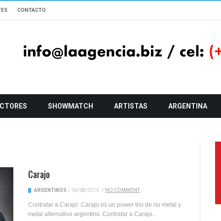
TES
CONTACTO
CTORES
SHOWMATCH
ARTISTAS
ARGENTINA
Carajo
ARGENTINOS
/
06/08/2016
/
NO COMMENT
Contratar a Carajo. Carajo es un power trio de nu metal y
metal alternativo argentino. Contratar a Carajo...