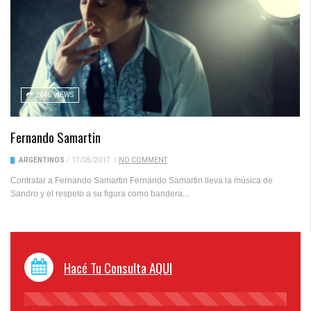
2645 VIEWS
Fernando Samartin
ARGENTINOS
/
17/05/2017
/
NO COMMENT
Contratar a Fernando Samartin Fernando Samartin lleva la música de
Sandro y el respeto a su figura como bandera...
Hacé Tu Consulta AQUI
45%