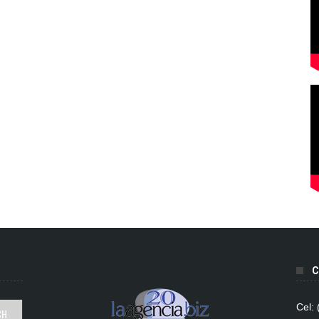
C
Cel: