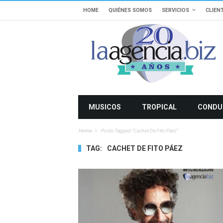
HOME
QUIÉNES SOMOS
SERVICIOS
CLIEN
MUSICOS
TROPICAL
CONDU
Home
Posts Tagged "cachet De Fito Páez"
TAG:
CACHET DE FITO PÁEZ