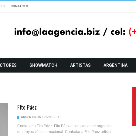
TES
CONTACTO
CTORES
SHOWMATCH
ARTISTAS
ARGENTINA
Fito Páez
ARGENTINOS
/
26/05/2017
Contratar a Fito Páez. Fito Páez es un cantautor argentino
de proyección internacional. Contratar a Fito Paez artista...