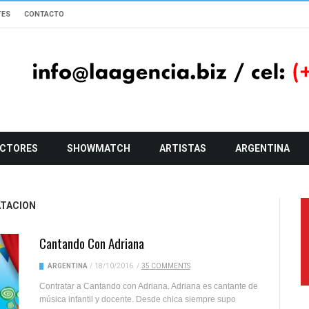
TES
CONTACTO
CTORES
SHOWMATCH
ARTISTAS
ARGENTINA
TACION
Cantando Con Adriana
ARGENTINA
/
18/10/2016
/
35 COMMENTS
Contratar a Cantando con Adriana. Adriana es cantante de
música infantil y docente. Desde chica siempre supo