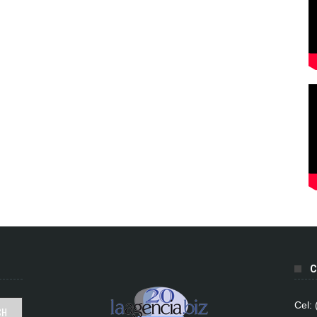
C
Cel: