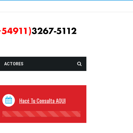
ACTORES
Hacé Tu Consulta AQUI
45%
Complete