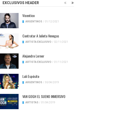
EXCLUSIVOS HEADER
Vicentico
ARGENTINOS
/
01/12/2021
Contratar A Julieta Venegas
ARTISTA EXCLUSIVO
/
02/11/2021
Alejandro Lerner
ARTISTA EXCLUSIVO
/
01/11/2021
Lali Espósito
ARGENTINOS
/
30/04/2019
VAN GOGH EL SUENO INMERSIVO
ARTISTAS
/
01/04/2019