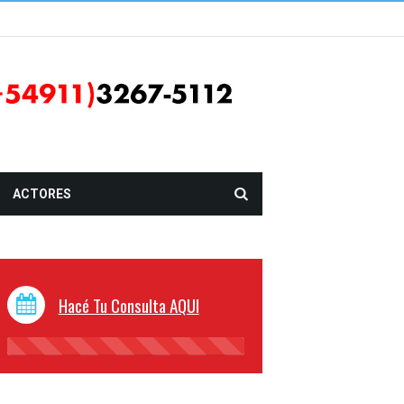
ACTORES
Hacé Tu Consulta AQUI
45%
Complete