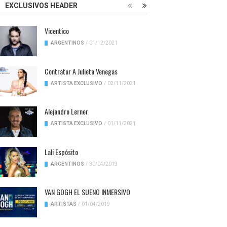
EXCLUSIVOS HEADER
Vicentico
ARGENTINOS
/
01/12/2021
Contratar A Julieta Venegas
ARTISTA EXCLUSIVO
/
02/11/2021
Alejandro Lerner
ARTISTA EXCLUSIVO
/
01/11/2021
Lali Espósito
ARGENTINOS
/
30/04/2019
VAN GOGH EL SUENO INMERSIVO
ARTISTAS
/
01/04/2019