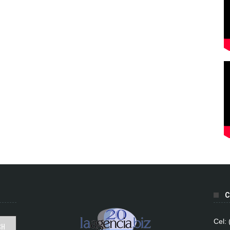
C
Cel: