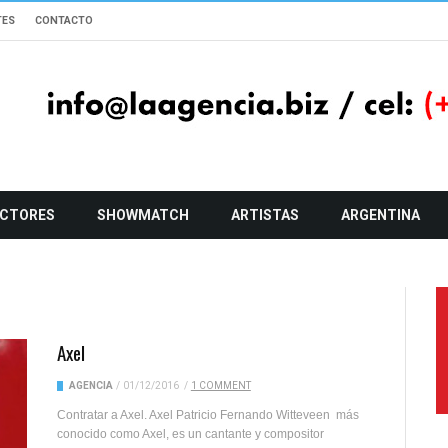
TES
CONTACTO
CTORES
SHOWMATCH
ARTISTAS
ARGENTINA
Axel
AGENCIA
/
01/12/2016
/
1 COMMENT
Contratar a Axel. Axel Patricio Fernando Witteveen más
conocido como Axel, es un cantante y compositor