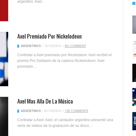
argentino. Axel...
Axel Premiado Por Nickelodeon
ARGENTINOS
/
15/10/2016
/
NO COMMENT
Contratar a Axel premiado por Nicelodeon. Axel recibió el
premio Pro Solidario de la cadena Nickelodeon. Axel
premiado....
Axel Mas Alla De La Música
ARGENTINOS
/
01/10/2016
/
109 COMMENTS
Contratar a Axel. Axel, el cantautor argentino presentó una
serie de videos de la grabación de su disco....