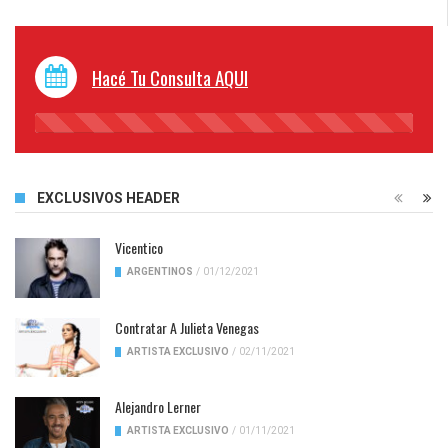
Hacé Tu Consulta AQUI
45%
Complete
EXCLUSIVOS HEADER
Vicentico
ARGENTINOS
/
01/12/2021
Contratar A Julieta Venegas
ARTISTA EXCLUSIVO
/
02/11/2021
Alejandro Lerner
ARTISTA EXCLUSIVO
/
01/11/2021