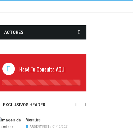
ACTORES
Hacé Tu Consulta AQUI
45%
Complete
EXCLUSIVOS HEADER
Vicentico
ARGENTINOS
/
01/12/2021