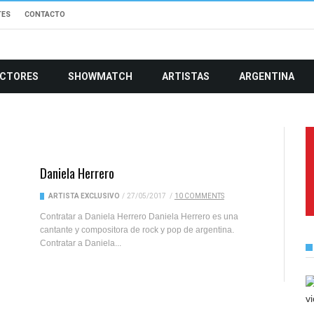
TES
CONTACTO
CTORES
SHOWMATCH
ARTISTAS
ARGENTINA
Daniela Herrero
ARTISTA EXCLUSIVO
/
27/05/2017
/
10 COMMENTS
Contratar a Daniela Herrero Daniela Herrero es una
cantante y compositora de rock y pop de argentina.
Contratar a Daniela...