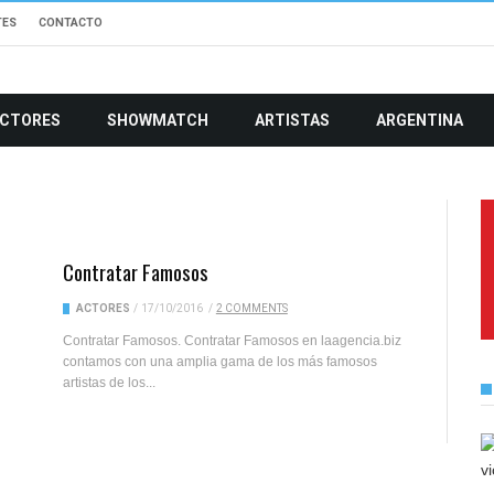
TES
CONTACTO
CTORES
SHOWMATCH
ARTISTAS
ARGENTINA
Contratar Famosos
ACTORES
/
17/10/2016
/
2 COMMENTS
Contratar Famosos. Contratar Famosos en laagencia.biz
contamos con una amplia gama de los más famosos
artistas de los...