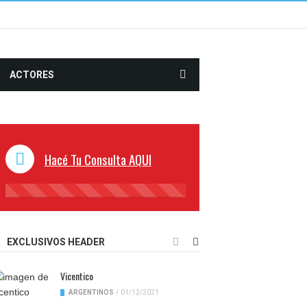
ACTORES
Hacé Tu Consulta AQUI
45%
Complete
EXCLUSIVOS HEADER
Vicentico
ARGENTINOS
/
01/12/2021