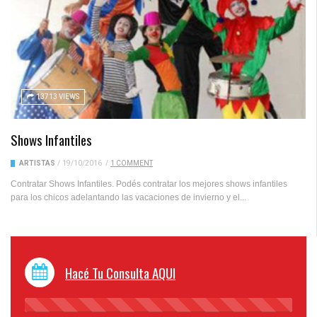
13713 VIEWS
Shows Infantiles
ARTISTAS
/
19/10/2016
/
1 COMMENT
Contratar Shows Infantiles. Podés contratar los mejores shows infantiles
para los chicos adelantando las vacaciones de invierno y el...
Hacé Tu Consulta AQUI
45%