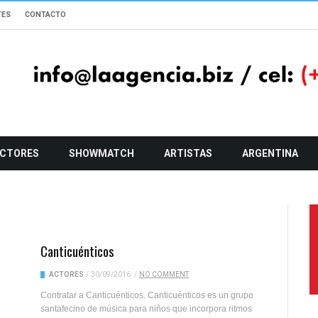
TES
CONTACTO
CTORES
SHOWMATCH
ARTISTAS
ARGENTINA
Canticuénticos
ACTORES
/
30/09/2016
/
NO COMMENT
Contratar a Canticuénticos. Canticuénticos es un grupo
santafecino de música para niños que incorpora ritmos