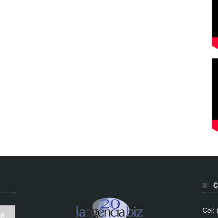
C
Cel: