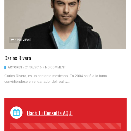
4496 VIEWS
Carlos Rivera
ACTORES
/
21/08/2016
/
NO COMMENT
Carlos Rivera, es un cantante mexicano. En 2004 saltó a la fama
convirtiéndose en el ganador del reality...
Hacé Tu Consulta AQUI
45%