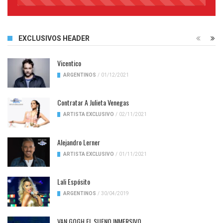
45%
Complete
EXCLUSIVOS HEADER
Vicentico
ARGENTINOS
/
01/12/2021
Contratar A Julieta Venegas
ARTISTA EXCLUSIVO
/
02/11/2021
Alejandro Lerner
ARTISTA EXCLUSIVO
/
01/11/2021
Lali Espósito
ARGENTINOS
/
30/04/2019
VAN GOGH EL SUENO INMERSIVO