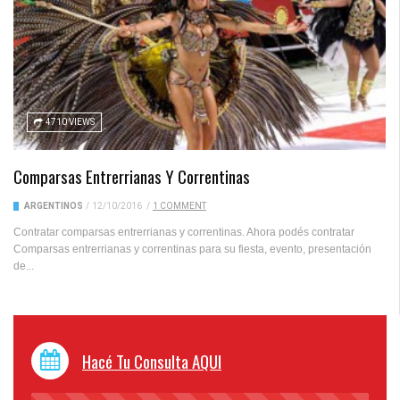
4710 VIEWS
Comparsas Entrerrianas Y Correntinas
ARGENTINOS
/
12/10/2016
/
1 COMMENT
Contratar comparsas entrerrianas y correntinas. Ahora podés contratar
Comparsas entrerrianas y correntinas para su fiesta, evento, presentación
de...
Hacé Tu Consulta AQUI