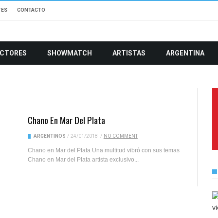
TES
CONTACTO
CTORES
SHOWMATCH
ARTISTAS
ARGENTINA
Chano En Mar Del Plata
ARGENTINOS
/
24/01/2018
/
NO COMMENT
Chano en Mar del Plata Una multitud vibró con sus temas
Chano en Mar del Plata artista exclusivo...