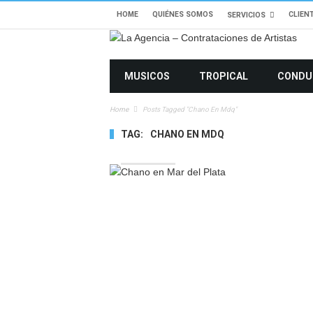
HOME
QUIÉNES SOMOS
CLIEN
SERVICIOS
MUSICOS
TROPICAL
CONDU
Home
Posts Tagged "chano En Mdq"
TAG:
CHANO EN MDQ
7733 VIEWS