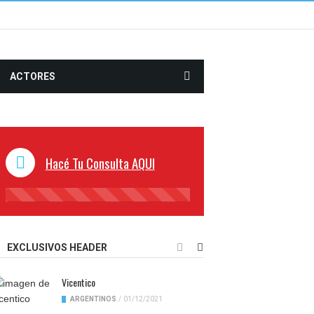
ACTORES
Hacé Tu Consulta AQUI
45%
Complete
EXCLUSIVOS HEADER
Vicentico
ARGENTINOS
/
01/12/2021