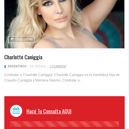
10633 VIEWS
Charlotte Caniggia
ARGENTINOS
/
24/10/2016
/
1 COMMENT
Contratar a Charlotte Caniggia. Charlotte Caniggia es la mediática hija de
Claudio Caniggia y Mariana Nannis. Contratar a...
Hacé Tu Consulta AQUI
45%