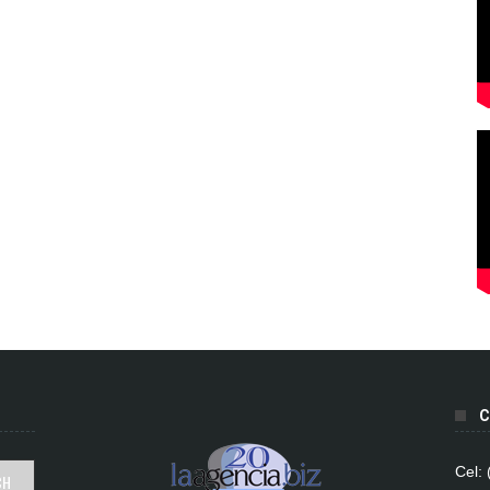
C
Cel: