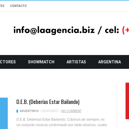
TES
CONTACTO
CTORES
SHOWMATCH
ARTISTAS
ARGENTINA
D.E.B. (Deberías Estar Bailando)
ARGENTINOS
/
23/07/2012
/
NO COMMENT
D.E.B. Deberías Estar Bailando, Clásicos de siempre, es
un conjunto musical conformado por siete músicos, cuatro