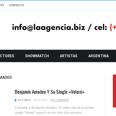
TES
CONTACTO
CTORES
SHOWMATCH
ARTISTAS
ARGENTINA
AMADEO
Benjamín Amadeo Y Su Single «Volaré»
ACTORES
/
26/07/2016
/
NO COMMENT
Contratar a Benjamín Amadeo. El video clip de su primer
single “Volaré” superó, en tan solo una semana,...