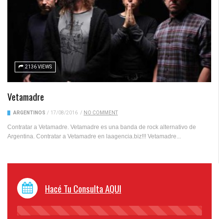
2136 VIEWS
Vetamadre
ARGENTINOS
/
17/08/2016
/
NO COMMENT
Contratar a Vetamadre. Vetamadre es una banda de rock alternativo de
Argentina. Contratar a Vetamadre en laagencia.biz!!! Vetamadre...
Hacé Tu Consulta AQUI
45%