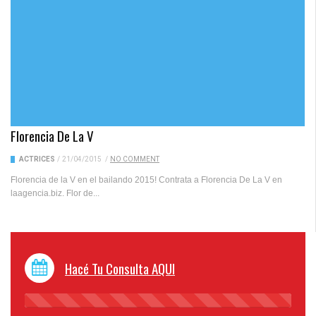
Florencia De La V
ACTRICES
/
21/04/2015
/
NO COMMENT
Florencia de la V en el bailando 2015! Contrata a Florencia De La V en
laagencia.biz. Flor de...
Hacé Tu Consulta AQUI
45%
Complete