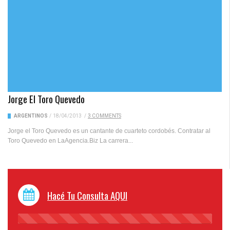
Jorge El Toro Quevedo
ARGENTINOS
/
18/04/2013
/
3 COMMENTS
Jorge el Toro Quevedo es un cantante de cuarteto cordobés. Contratar al
Toro Quevedo en LaAgencia.Biz La carrera...
Hacé Tu Consulta AQUI
45%
Complete