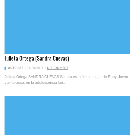
Julieta Ortega (Sandra Cuevas)
ACTRICES
/
21/08/2014
/
NO COMMENT
Julieta Ortega SANDRA CUEVAS Sandra es la última mujer de Roby. Joven
y ambiciosa, en la adolescencia fue...