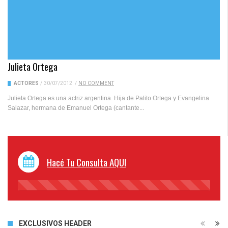
Julieta Ortega
ACTORES
/
30/07/2012
/
NO COMMENT
Julieta Ortega es una actriz argentina. Hija de Palito Ortega y Evangelina
Salazar, hermana de Emanuel Ortega (cantante...
Hacé Tu Consulta AQUI
45%
Complete
EXCLUSIVOS HEADER