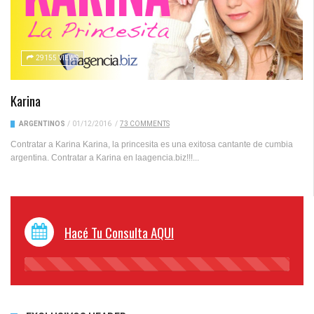
29155 VIEWS
Karina
ARGENTINOS
/
01/12/2016
/
73 COMMENTS
Contratar a Karina Karina, la princesita es una exitosa cantante de cumbia
argentina. Contratar a Karina en laagencia.biz!!!...
Hacé Tu Consulta AQUI
45%
Complete