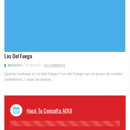
Los Del Fuego
MUSICOS
/
13/02/2012
/
45 COMMENTS
Querés contratar a Los Del Fuego? Los del Fuego son un grupo de cumbia
santafesina. Luego de grabar...
Hacé Tu Consulta AQUI
45%
Complete