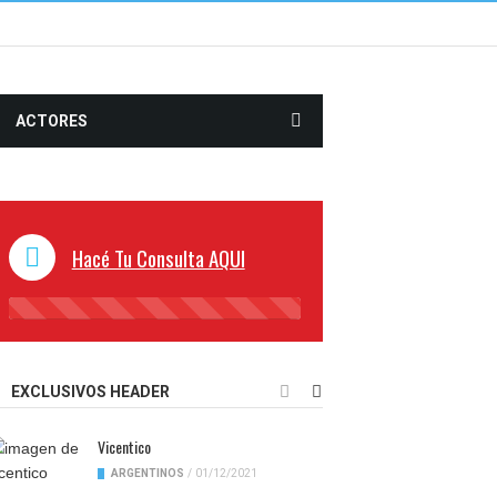
ACTORES
Hacé Tu Consulta AQUI
45%
Complete
EXCLUSIVOS HEADER
Vicentico
ARGENTINOS
/
01/12/2021