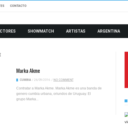
TES
CONTACTO
CTORES
SHOWMATCH
ARTISTAS
ARGENTINA
E
Marka Akme
CUMBIA
/
26/09/2016
/
NO COMMENT
Contratar a Marka Akme. Marka Akme es una banda de
genero cumbia urbana, oriundos de Uruguay. El
grupo Marka...