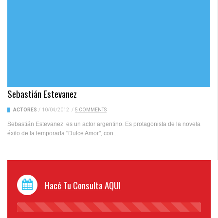
Sebastián Estevanez
ACTORES
/
10/04/2012
/
5 COMMENTS
Sebastián Estevanez es un actor argentino. Es protagonista de la novela
éxito de la temporada "Dulce Amor", con...
Hacé Tu Consulta AQUI
45%
Complete