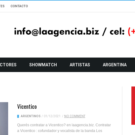
TES
CONTACTO
CTORES
SHOWMATCH
ARTISTAS
ARGENTINA
Vicentico
ARGENTINOS
/
01/12/2021
/
NO COMMENT
Querés contratar a Vicentico? en laagencia.biz. Contratar
a Vicentico : cofundador y vocalista de la banda Los