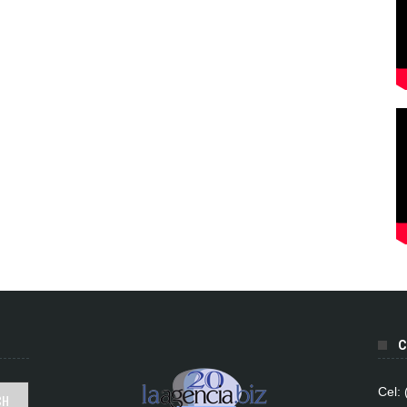
C
Cel: