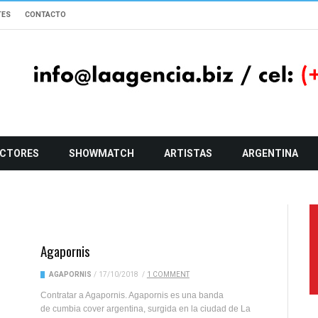
TES
CONTACTO
CTORES
SHOWMATCH
ARTISTAS
ARGENTINA
Agapornis
AGAPORNIS
/
17/10/2018
/
1 COMMENT
Contratar a Agapornis. Agapornis es una banda
de cumbia cover argentina, surgida en la ciudad de La