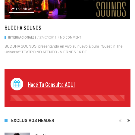
1775 VIEWS
BUDDHA SOUNDS
INTERNACIONALES
/
27/07/2011
/
NO COMMENT
BUDDHA SOUNDS presentando en vivo su nuevo álbum "Guest In The
Universe" TEATRO ND ATENEO - VIERNES 16 DE...
Hacé Tu Consulta AQUI
45%
Complete
EXCLUSIVOS HEADER