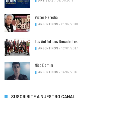
ARTISTAS
/
01/04/2019
Victor Heredia
ARGENTINOS
/
01/02/2018
Los Auténticos Decadentes
ARGENTINOS
/
12/01/2017
Nico Dominí
ARGENTINOS
/
16/02/2016
SUSCRIBITE A NUESTRO CANAL