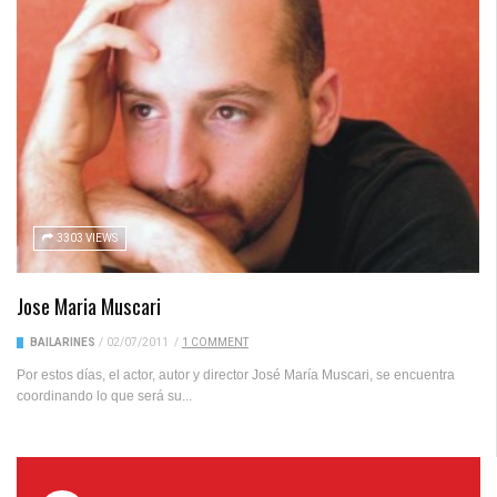
3303 VIEWS
Jose Maria Muscari
BAILARINES
/
02/07/2011
/
1 COMMENT
Por estos días, el actor, autor y director José María Muscari, se encuentra
coordinando lo que será su...