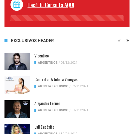
Hacé Tu Consulta AQUI
45%
Complete
EXCLUSIVOS HEADER
Vicentico
ARGENTINOS
/
01/12/2021
Contratar A Julieta Venegas
ARTISTA EXCLUSIVO
/
02/11/2021
Alejandro Lerner
ARTISTA EXCLUSIVO
/
01/11/2021
Lali Espósito
ARGENTINOS
/
30/04/2019