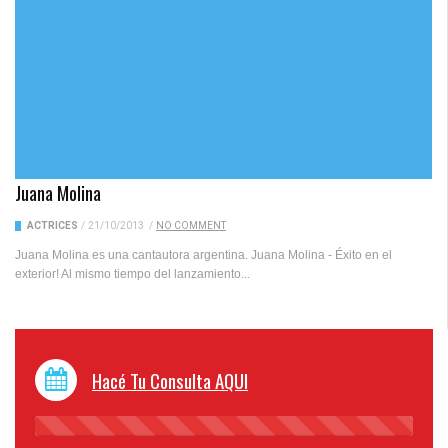
Juana Molina
ACTRICES
/
21/10/2013
/
NO COMMENT
Juana Molina es una cantautora argentina. Juana Molina - Éxito en el
exterior! Al mismo tiempo del lanzamiento...
Hacé Tu Consulta AQUI
45%
Complete