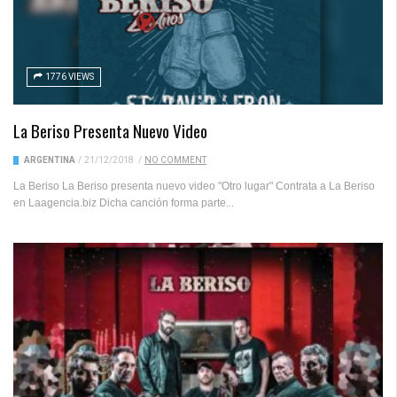
1776 VIEWS
La Beriso Presenta Nuevo Video
ARGENTINA
/
21/12/2018
/
NO COMMENT
La Beriso La Beriso presenta nuevo video "Otro lugar" Contrata a La Beriso
en Laagencia.biz Dicha canción forma parte...