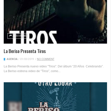
2330 VIEWS
La Beriso Presenta Tiros
AGENCIA
/
01/03/2019
/
NO COMMENT
La Beriso Presenta nuevo video "Tiros". Del álbum “20 Años Celebrando”.
La Beriso estrena video de “Tiros”, como...