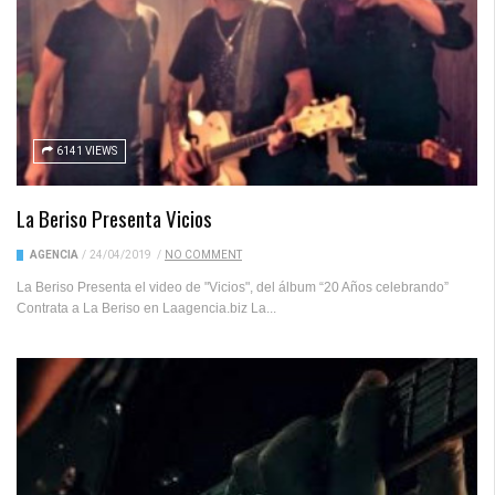
6141 VIEWS
La Beriso Presenta Vicios
AGENCIA
/
24/04/2019
/
NO COMMENT
La Beriso Presenta el video de "Vicios", del álbum “20 Años celebrando”
Contrata a La Beriso en Laagencia.biz La...