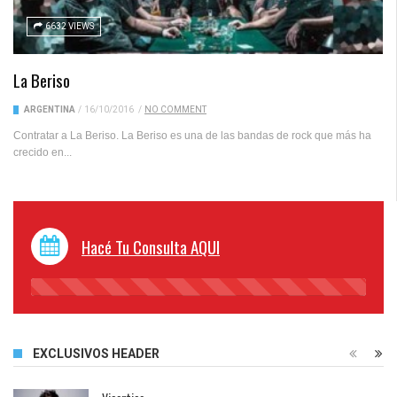
6632 VIEWS
La Beriso
ARGENTINA
/
16/10/2016
/
NO COMMENT
Contratar a La Beriso. La Beriso es una de las bandas de rock que más ha
crecido en...
Hacé Tu Consulta AQUI
45%
Complete
EXCLUSIVOS HEADER