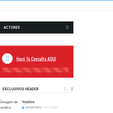
ACTORES
Hacé Tu Consulta AQUI
45%
Complete
EXCLUSIVOS HEADER
Vicentico
ARGENTINOS
/
01/12/2021