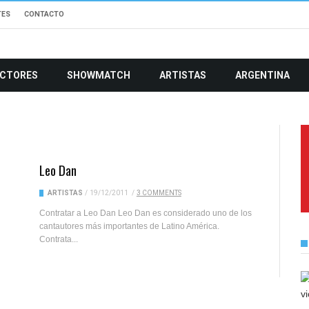
TES
CONTACTO
CTORES
SHOWMATCH
ARTISTAS
ARGENTINA
Leo Dan
ARTISTAS
/
19/12/2011
/
3 COMMENTS
Contratar a Leo Dan Leo Dan es considerado uno de los
cantautores más importantes de Latino América.
Contrata...