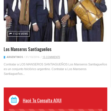
11074 VIEWS
Los Manseros Santiagueños
ARGENTINOS
/
31/10/2016
/
15 COMMENTS
Contratar a LOS MANSEROS SANTIAGUEÑOS Los Manseros Santiagueños
es un conjunto folclórico argentino. Contratar a Los Manseros
Santiagueños...
Hacé Tu Consulta AQUI