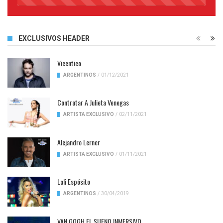
45%
Complete
EXCLUSIVOS HEADER
Vicentico
ARGENTINOS
/
01/12/2021
Contratar A Julieta Venegas
ARTISTA EXCLUSIVO
/
02/11/2021
Alejandro Lerner
ARTISTA EXCLUSIVO
/
01/11/2021
Lali Espósito
ARGENTINOS
/
30/04/2019
VAN GOGH EL SUENO INMERSIVO