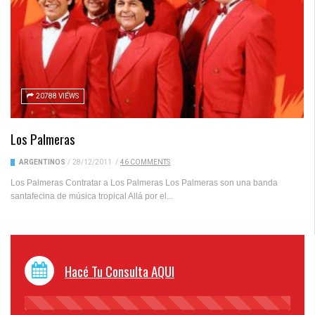
20788 VIEWS
Los Palmeras
ARGENTINOS
/
28/12/2011
/
46 COMMENTS
Los Palmeras Contratar a Los Palmeras Los Palmeras son una banda
santafecina de música tropical Allá por el...
Hacé Tu Consulta AQUI
45%