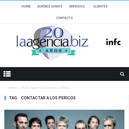
HOME
QUIÉNES SOMOS
SERVICIOS
CLIENTES
CONTACTO
Home
Posts Tagged "contactar A Los Pericos"
TAG:
CONTACTAR A LOS PERICOS