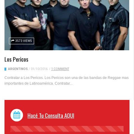
3573 VIEWS
Los Pericos
ARGENTINOS
/
01/10/2016
/
1 COMMENT
Contratar a Los Pericos. Los Pericos son una de las bandas de Reggae mas
importantes de Latinoamérica. Contratar...
Hacé Tu Consulta AQUI
45%