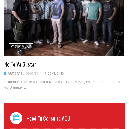
6991 VIEWS
No Te Va Gustar
ARTISTAS
/
06/07/2011
/
7 COMMENTS
Contratar a No Te Va Gustar No te va gustar (NTVG) es una banda de rock
de Uruguay....
Hacé Tu Consulta AQUI