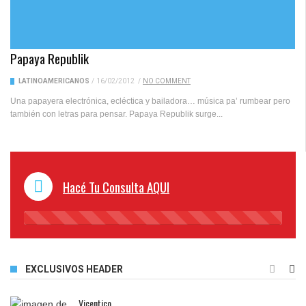
Papaya Republik
LATINOAMERICANOS
/
16/02/2012
/
NO COMMENT
Una papayera electrónica, ecléctica y bailadora… música pa’ rumbear pero
también con letras para pensar. Papaya Republik surge...
Hacé Tu Consulta AQUI
45%
Complete
EXCLUSIVOS HEADER
Vicentico