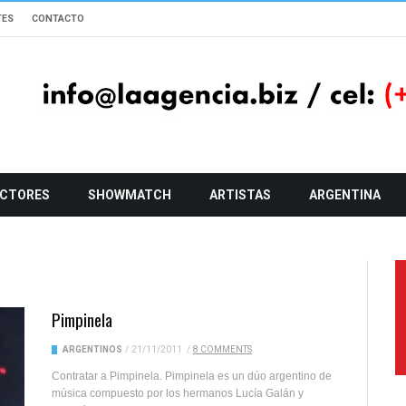
TES
CONTACTO
CTORES
SHOWMATCH
ARTISTAS
ARGENTINA
Pimpinela
ARGENTINOS
/
21/11/2011
/
8 COMMENTS
Contratar a Pimpinela. Pimpinela es un dúo argentino de
música compuesto por los hermanos Lucía Galán y