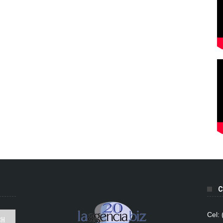
C
Cel: