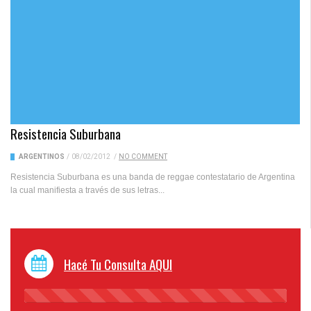
Resistencia Suburbana
ARGENTINOS
/
08/02/2012
/
NO COMMENT
Resistencia Suburbana es una banda de reggae contestatario de Argentina
la cual manifiesta a través de sus letras...
Hacé Tu Consulta AQUI
45%
Complete