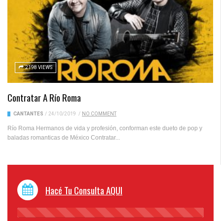
2198 VIEWS
Contratar A Río Roma
CANTANTES
/
24/10/2019
/
NO COMMENT
Río Roma Hermanos de vida y profesión, conforman este dueto de pop y
baladas romanticas de México Contratar...
Hacé Tu Consulta AQUI
45%