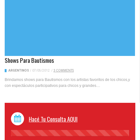
Shows Para Bautismos
ARGENTINOS
/
07/05/2012
/
3 COMMENTS
Brindamos shows para Bautismos con los artistas favoritos de los chicos,y
con espectáculos participativos para chicos y grandes....
Hacé Tu Consulta AQUI
45%
Complete