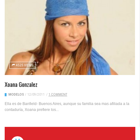
4525 VIEWS
Xoana Gonzalez
MODELOS
/
12/09/2011
/
1 COMMENT
Ella es de Banfield- Buenos Aires, aunque su familia sea mas afiliada a la
contaduría, Xoana prefiere los...