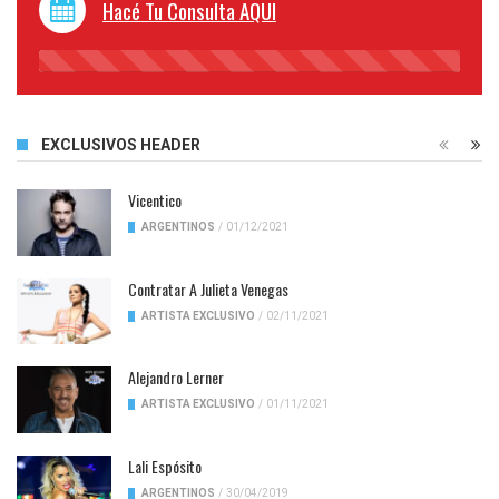
Hacé Tu Consulta AQUI
45%
Complete
EXCLUSIVOS HEADER
Vicentico
ARGENTINOS
/
01/12/2021
Contratar A Julieta Venegas
ARTISTA EXCLUSIVO
/
02/11/2021
Alejandro Lerner
ARTISTA EXCLUSIVO
/
01/11/2021
Lali Espósito
ARGENTINOS
/
30/04/2019